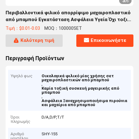
3
/
6
Περιβαλλοντικά φιλικό απορρίψιμο μαχαιροπλαστικό
από μπαμπού Εγκατάσταση Ασφάλεια Υγεία Όχι τοξικό
Όχι μυρωδιά
Τιμή：$0.01-0.03
MOQ：100000SET
Καλύτερη τιμή
Επικοινωνήστε
Περιγραφή Προϊόντων
Υψηλό φως
Οικολογικά φιλικό μίας χρήσης σετ
μαχαιροπλαστικών από μπαμπού
,
Καμία τοξική συσκευή μαγειρικής από
μπαμπού
,
Ασφάλεια Ξαναχρησιμοποιήσιμα πιρούνια
και μαχαίρια από μπαμπού
Όροι
D/A,D/P,T/T
πληρωμής
Αριθμό
SHY-155
μοντέλου