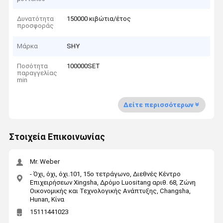
Δυνατότητα
150000 κιβώτια/έτος
προσφοράς
Μάρκα
SHY
Ποσότητα
100000SET
παραγγελίας
min
Δείτε περισσότερων
Στοιχεία Επικοινωνίας
Mr. Weber
- Όχι, όχι, όχι.101, 15ο τετράγωνο, Διεθνές Κέντρο
Επιχειρήσεων Xingsha, Δρόμο Luositang αριθ. 68, Ζώνη
Οικονομικής και Τεχνολογικής Ανάπτυξης, Changsha,
Hunan, Κίνα
15111441023