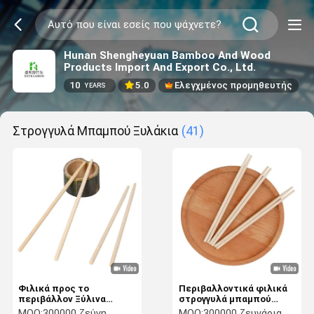
Hunan Shengheyuan Bamboo And Wood
Products Import And Export Co., Ltd.
10
5.0
Ελεγχμένος προμηθευτής
YEARS
Στρογγυλά Μπαμπού Ξυλάκια
(41)
Φιλικά προς το
Περιβαλλοντικά φιλικά
περιβάλλον Ξύλινα
στρογγυλά μπαμπού
Ξυλάκια Μπαμπού
απορριπτέα ραβδιά με
MOQ:
300000 ζεύγη
MOQ:
300000 ζευγάρια