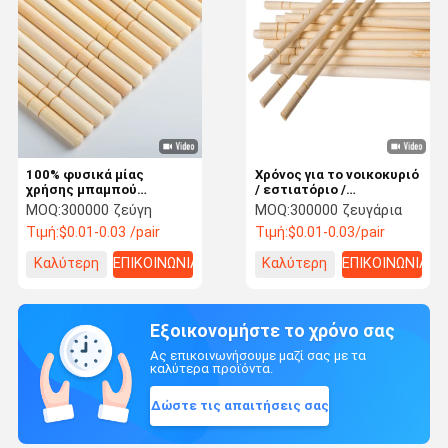
100% φυσικά μίας
Χρόνος για το νοικοκυριό
χρήσης μπαμπού
/ εστιατόριο /
ξυλάκια χονδρικής
ξενοδοχείο Φυσικά
MOQ:
300000 ζεύγη
MOQ:
300000 ζευγάρια
πώλησης Εστιατόριο
μπαμπού
Τιμή:
$0.01-0.03 /pair
Τιμή:
$0.01-0.03/pair
γρήγορου φαγητού Χαρτί
Ξαναχρησιμοποιήσιμα
τυλιγμένο χονδρικά
στρογγυλά ραβδιά με
Καλύτερη
ΕΠΙΚΟΙΝΩΝΙΑ
Καλύτερη
ΕΠΙΚΟΙΝΩΝΙΑ
ξυλάκια Custom ξυλάκια
πακέτο OPP
τιμή
τιμή
Εξοικονομήστε το χρόνο σας
Ας επικοινωνήσουμε μαζί σας με τα
καλύτερα προϊόντα.
Δώστε τις απαιτήσεις σας