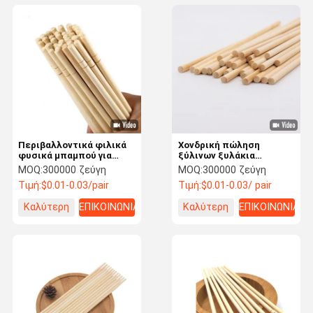
Περιβαλλοντικά φιλικά
Χονδρική πώληση
φυσικά μπαμπού για
ξύλινων ξυλάκια
εστιατόρια
μπαμπού μιας χρήσης
MOQ:
300000 ζεύγη
MOQ:
300000 ζεύγη
Οικολογικά φιλικά
Τιμή:
$0.01-0.03/pair
Τιμή:
$0.01-0.03/ pair
Μοντέρνο στρογγυλό
σχήμα Αειφόρα και
Καλύτερη
ΕΠΙΚΟΙΝΩΝΙΑ
Καλύτερη
ΕΠΙΚΟΙΝΩΝΙΑ
υγιεινά μαχαιροπήρουνα
για κάμπινγκ και
τιμή
τιμή
ξενοδοχεία