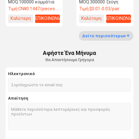
Αβλαβή Προσαρμόσιμα
MOQ:
100000 κομμάτια
MOQ:
300000 ζεύγη
για Sashimi και Sushi
Τιμή:
CN¥0.1447/pieces 100000-499999 pieces
Τιμή:
$0.01-0.03/pair
Καλύτερη
ΕΠΙΚΟΙΝΩΝΙΑ
Καλύτερη
ΕΠΙΚΟΙΝΩΝΙΑ
τιμή
τιμή
Έλεγχος
Επικοινωνήσ
Ειδήσεις
Περιπτώσεις
Ποιότητας
Τε Μαζί Μας
Δείτε περισσότερων
Μίας χρήσης chopsticks μπαμπού
Αφήστε Ένα Μήνυμα
Θα Απαντήσουμε Γρήγορα
Στρογγυλά μπαμπού ξυλάκια
Ηλεκτρονικό
Προσαρμοσμένα μπαμπού μπαστούνια
Μαραγκάκια από μπαμπού Tensoge
Απαίτηση
Γιαπωνέζικα μαγείρεμα σούσι
Ιαπωνικά ξυλάκια
Καρβονωμένα ραβδιά