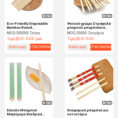
Eco-Friendly Disposable
Φυσικό χρώμα Στρογγυλά
Bamboo Round
μπαμπού μπαμπούκια
Chopsticks with
Κινέζικα μπαμπούκια Α
MOQ:
300000 ζεύγη
MOQ:
30000 ζευγάρια
200mm/225mm Length
βαθμού
Τιμή:
$0.01-0.03/ pair
Τιμή:
$0.01-0.03
and 5.0mm Diameter for
Restaurant Use
Καλύτερη
ΕΠΙΚΟΙΝΩΝΙΑ
Καλύτερη
ΕΠΙΚΟΙΝΩΝΙΑ
τιμή
τιμή
Σπίτι
Προϊόντα
Σχετικά Με
Επισκέψεις
Εμάς
Στο
Εύκολο Μπαμπού
Εναφορικά μπαμπού για
Εργοστάσιο
Μαγείρεμα Χονδρικά
εστιατόρια