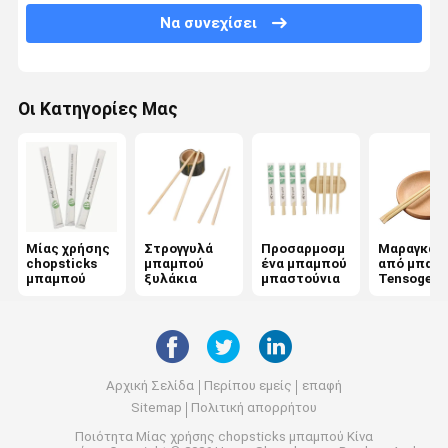
Γυμνά Μαστίγια
Να συνεχίσει
Ατομικά τυλιγμένα ραβδιά
Μπαμπού Αλκοόλ
Οι Κατηγορίες Μας
οβελίδια μπαμπού
Μπαμπού για μπάρμπεκιου
Μίας χρήσης μαχαιροπήρουνα μπαμπού
Μίας χρήσης
Στρογγυλά
Προσαρμοσμ
Μαραγκάκ
μίας χρήσης καλαθάκι με φαγητό
chopsticks
μπαμπού
ένα μπαμπού
από μπαμ
μπαμπού
ξυλάκια
μπαστούνια
Tensoge
Δοντοκόβες από μπαμπού
Ρίκιου μπαστούνια
Μπαμπού Οδοντόβουρτσα με Μαλακές Τρίχες
Αρχική Σελίδα
Περίπου εμείς
επαφή
Sitemap
Πολιτική απορρήτου
Χτένα μαλλιών από μπαμπού
Ποιότητα
Μίας χρήσης chopsticks μπαμπού
Κίνα