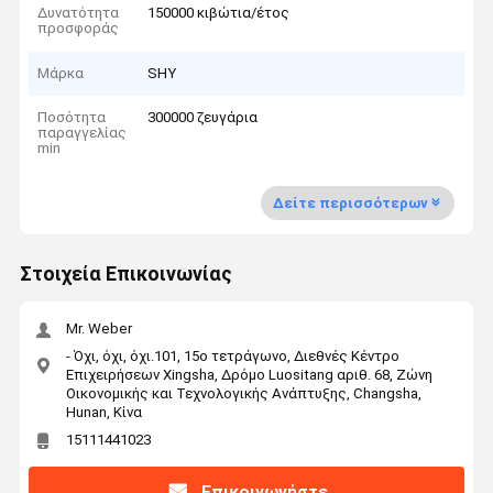
Δυνατότητα
150000 κιβώτια/έτος
προσφοράς
Μάρκα
SHY
Ποσότητα
300000 ζευγάρια
παραγγελίας
min
Δείτε περισσότερων
Στοιχεία Επικοινωνίας
Mr. Weber
- Όχι, όχι, όχι.101, 15ο τετράγωνο, Διεθνές Κέντρο
Επιχειρήσεων Xingsha, Δρόμο Luositang αριθ. 68, Ζώνη
Οικονομικής και Τεχνολογικής Ανάπτυξης, Changsha,
Hunan, Κίνα
15111441023
Επικοινωνήστε