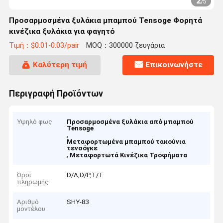
2
/
5
Προσαρμοσμένα ξυλάκια μπαμπού Tensoge Φορητά
κινέζικα ξυλάκια για φαγητό
Τιμή：$0.01-0.03/pair
MOQ：300000 ζευγάρια
Καλύτερη τιμή
Επικοινωνήστε
Περιγραφή Προϊόντων
Υψηλό φως
Προσαρμοσμένα ξυλάκια από μπαμπού
Tensoge
,
Μεταφορτωμένα μπαμπού τακούνια
τενσόγκε
,
Μεταφορτωτά Κινέζικα Τροφήματα
Όροι
D/A,D/P,T/T
πληρωμής
Αριθμό
SHY-83
μοντέλου