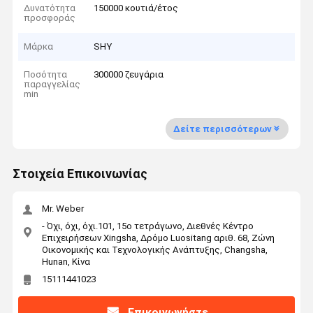
Δυνατότητα
150000 κουτιά/έτος
προσφοράς
Μάρκα
SHY
Ποσότητα
300000 ζευγάρια
παραγγελίας
min
Δείτε περισσότερων
Στοιχεία Επικοινωνίας
Mr. Weber
- Όχι, όχι, όχι.101, 15ο τετράγωνο, Διεθνές Κέντρο
Επιχειρήσεων Xingsha, Δρόμο Luositang αριθ. 68, Ζώνη
Οικονομικής και Τεχνολογικής Ανάπτυξης, Changsha,
Hunan, Κίνα
15111441023
Επικοινωνήστε