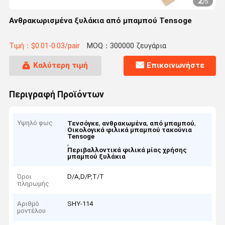
2
/
5
Ανθρακωρισμένα ξυλάκια από μπαμπού Tensoge
Τιμή：$0.01-0.03/pair
MOQ：300000 ζευγάρια
Καλύτερη τιμή
Επικοινωνήστε
Περιγραφή Προϊόντων
Υψηλό φως
,
,
,
Τενσόγκε
ανθρακωμένα
από μπαμπού
Οικολογικά φιλικά μπαμπού τακούνια
Tensoge
,
Περιβαλλοντικά φιλικά μίας χρήσης
μπαμπού ξυλάκια
Όροι
D/A,D/P,T/T
πληρωμής
Αριθμό
SHY-114
μοντέλου