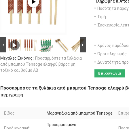
Πληρωμής & Αποσ
Ποσότητα παραγγ
Τιμή:
Συσκευασία λεπτ
Χρόνος παράδοσ
Όροι πληρωμής:
Μεγάλες Εικόνας :
Προσαρμόστε τα ξυλάκια
Δυνατότητα προ
από μπαμπού Tensoge ελαφρύ βάρος μη
τοξικό και βαθμό AB
Επικοινωνία
Προσαρμόστε τα ξυλάκια από μπαμπού Tensoge ελαφρύ βά
περιγραφή
Είδος:
Μαραγκάκια από μπαμπού Tensoge
Επιφά
Προσαρμοσμένο
Προδιαγραφή:
Προσ