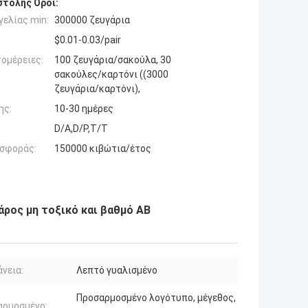
τολής Όροι:
ελίας min:
300000 ζευγάρια
$0.01-0.03/pair
ομέρειες:
100 ζευγάρια/σακούλα, 30
σακούλες/καρτόνι ((3000
ζευγάρια/καρτόνι),
ης:
10-30 ημέρες
D/A,D/P,T/T
σφοράς:
150000 κιβώτια/έτος
ρος μη τοξικό και βαθμό AB
νεια:
Λεπτό γυαλισμένο
Προσαρμοσμένο λογότυπο, μέγεθος,
αρμοσμένο: