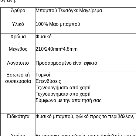
υγιεινή.
Άρθρο
Μπαμπού Τενσόγκε Μαγείρεμα
Υλικό
100% Μαο μπαμπού
Χρώμα
Φυσικό
Μέγεθος
210/240mm*4,8mm
Λογότυπο
Προσαρμοσμένο είναι εφικτό
Εσωτερική
Γυμνοί
συσκευασία
Επενδύσεις
Τεχνουργήματα από χαρτί
Τεχνουργήματα από χαρτί
Σύμφωνα με την απαίτησή σας.
Ειδικότητα
Φυσικό μπαμπού, φιλικό προς το περιβάλλον, 
Χρήση
Εστιατόριο, τραπεζαρία, τραπεζαρία
Σπίτι, εστι