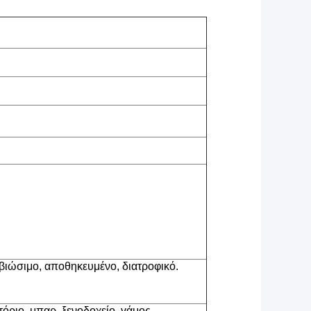
βιώσιμο, αποθηκευμένο, διατροφικό.
ατόριο, μπαρ, ξενοδοχείο, γάμος,