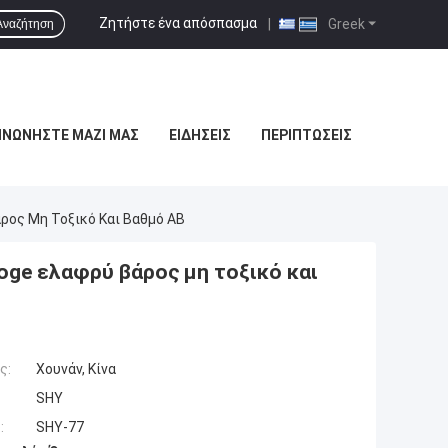
Ζητήστε ένα απόσπασμα
|
Greek
Αναζήτηση
ΙΝΩΝΉΣΤΕ ΜΑΖΊ ΜΑΣ
ΕΙΔΉΣΕΙΣ
ΠΕΡΙΠΤΏΣΕΙΣ
ρος Μη Τοξικό Και Βαθμό AB
ge ελαφρύ βάρος μη τοξικό και
ς:
Χουνάν, Κίνα
SHY
:
SHY-77