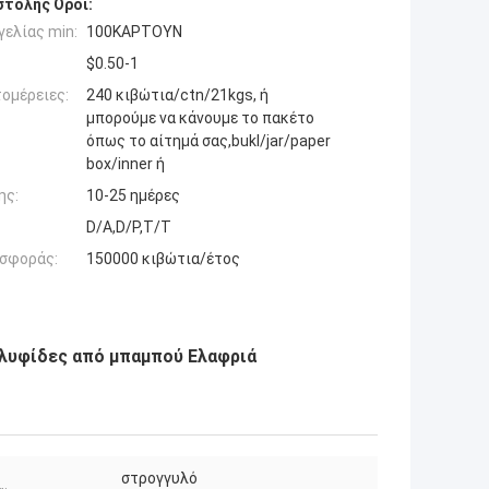
τολής Όροι:
ελίας min:
100ΚΑΡΤΟΥΝ
$0.50-1
ομέρειες:
240 κιβώτια/ctn/21kgs, ή
μπορούμε να κάνουμε το πακέτο
όπως το αίτημά σας,bukl/jar/paper
box/inner ή
ης:
10-25 ημέρες
D/A,D/P,T/T
σφοράς:
150000 κιβώτια/έτος
λυφίδες από μπαμπού Ελαφριά
στρογγυλό