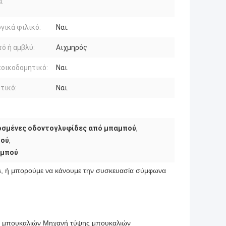
:
γικά φιλικό:
Ναι.
ό ή αμβλύ:
Αιχμηρός
οικοδομητικό:
Ναι.
τικό:
Ναι.
οσμένες οδοντογλυφίδες από μπαμπού
,
πού
,
αμπού
s, ή μπορούμε να κάνουμε την συσκευασία σύμφωνα 
ς μπουκαλιών Μηχανή τύψης μπουκαλιών