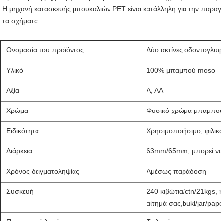
Η μηχανή κατασκευής μπουκαλιών PET είναι κατάλληλη για την παραγ
τα σχήματα.
Ονομασία του προϊόντος
Δύο ακτίνες οδοντογλυ
Υλικό
100% μπαμπού moso
Αξία
Α, ΑΑ
Χρώμα
Φυσικό χρώμα μπαμπο
Ειδικότητα
Χρησιμοποιήσιμο, φιλι
Διάρκεια
63mm/65mm, μπορεί να
Χρόνος δειγματοληψίας
Αμέσως παράδοση
Συσκευή
240 κιβώτια/ctn/21kgs,
αίτημά σας,bukl/jar/pap