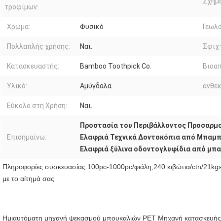
Σχήμα
τροφίμων:
Χρώμα:
Φυσικό
Γεωλο
Πολλαπλής χρήσης:
Ναι.
Σφιχτ
Κατασκευαστής:
Bamboo Toothpick Co.
Βιοαπ
Υλικό:
Αμύγδαλα
ανθεκ
Εύκολο στη Χρήση:
Ναι.
Προστασία του Περιβάλλοντος Προσαρμ
Επισημαίνω:
Ελαφριά Τεχνικά Δοντοκόπια από Μπαμ
Ελαφριά ξύλινα οδοντογλυφίδια από μπ
Πληροφορίες συσκευασίας:100pc-1000pc/φιάλη,240 κιβώτια/ctn/21kg
με το αίτημά σας
Ημιαυτόματη μηχανή ψεκασμού μπουκαλιών PET Μηχανή κατασκευή