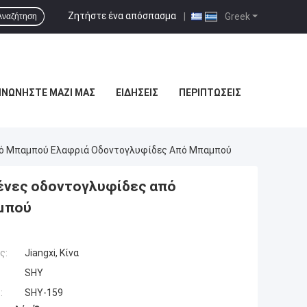
Ζητήστε ένα απόσπασμα
|
Greek
Αναζήτηση
ΙΝΩΝΉΣΤΕ ΜΑΖΊ ΜΑΣ
ΕΙΔΉΣΕΙΣ
ΠΕΡΙΠΤΏΣΕΙΣ
πό Μπαμπού Ελαφριά Οδοντογλυφίδες Από Μπαμπού
ένες οδοντογλυφίδες από
μπού
ς:
Jiangxi, Κίνα
SHY
:
SHY-159