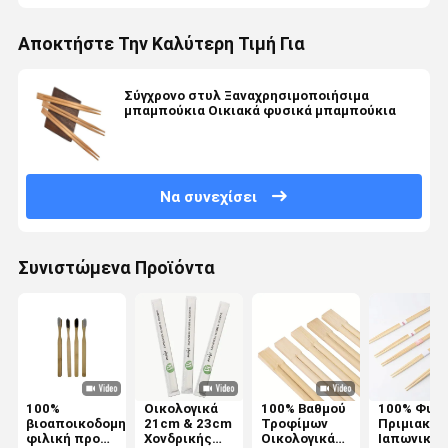
Αποκτήστε Την Καλύτερη Τιμή Για
Σύγχρονο στυλ Ξαναχρησιμοποιήσιμα
μπαμπούκια Οικιακά φυσικά μπαμπούκια
Να συνεχίσει
Συνιστώμενα Προϊόντα
100%
Οικολογικά
100% Βαθμού
100% Φυσι
βιοαποικοδομητική
21cm & 23cm
Τροφίμων
Πριμιακά
φιλική προς
Χονδρικής
Οικολογικά
Ιαπωνικά