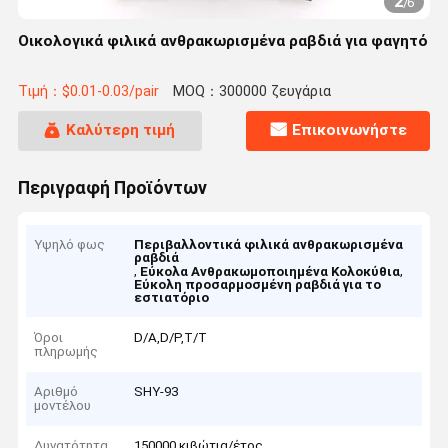
2
/
6
Οικολογικά φιλικά ανθρακωρισμένα ραβδιά για φαγητό
Τιμή：$0.01-0.03/pair
MOQ：300000 ζευγάρια
Καλύτερη τιμή
Επικοινωνήστε
Περιγραφή Προϊόντων
Υψηλό φως
Περιβαλλοντικά φιλικά ανθρακωρισμένα
ραβδιά
,
,
Εύκολα Ανθρακωμοποιημένα Κολοκύθια
Εύκολη προσαρμοσμένη ραβδιά για το
εστιατόριο
Όροι
D/A,D/P,T/T
πληρωμής
Αριθμό
SHY-93
μοντέλου
Δυνατότητα
150000 κιβώτια/έτος