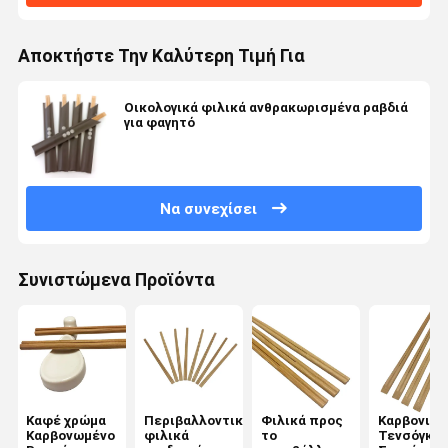
Αποκτήστε Την Καλύτερη Τιμή Για
Οικολογικά φιλικά ανθρακωρισμένα ραβδιά
για φαγητό
Να συνεχίσει
Συνιστώμενα Προϊόντα
Καφέ χρώμα
Περιβαλλοντικά
Φιλικά προς
Καρβονισμ
Καρβονωμένο
φιλικά
το
Τενσόγκε