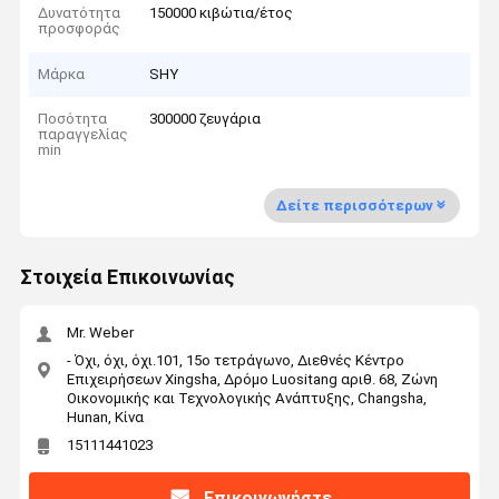
Δυνατότητα
150000 κιβώτια/έτος
προσφοράς
Μάρκα
SHY
Ποσότητα
300000 ζευγάρια
παραγγελίας
min
Δείτε περισσότερων
Στοιχεία Επικοινωνίας
Mr. Weber
- Όχι, όχι, όχι.101, 15ο τετράγωνο, Διεθνές Κέντρο
Επιχειρήσεων Xingsha, Δρόμο Luositang αριθ. 68, Ζώνη
Οικονομικής και Τεχνολογικής Ανάπτυξης, Changsha,
Hunan, Κίνα
15111441023
Επικοινωνήστε