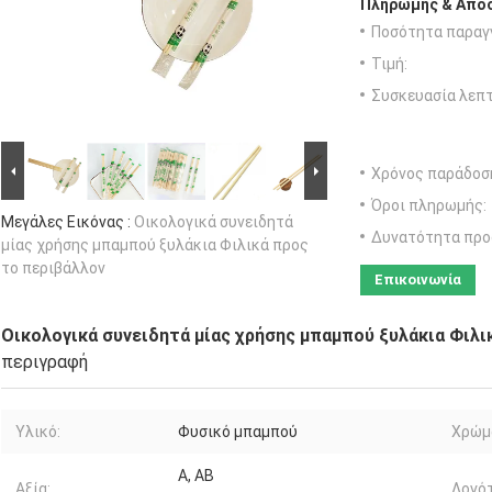
Πληρωμής & Αποσ
Ποσότητα παραγγ
Τιμή:
Συσκευασία λεπτ
Χρόνος παράδοσ
Όροι πληρωμής:
Μεγάλες Εικόνας :
Οικολογικά συνειδητά
Δυνατότητα προ
μίας χρήσης μπαμπού ξυλάκια Φιλικά προς
το περιβάλλον
Επικοινωνία
Οικολογικά συνειδητά μίας χρήσης μπαμπού ξυλάκια Φιλι
περιγραφή
Υλικό:
Φυσικό μπαμπού
Χρώμ
Α, ΑΒ
Αξία:
Λογό