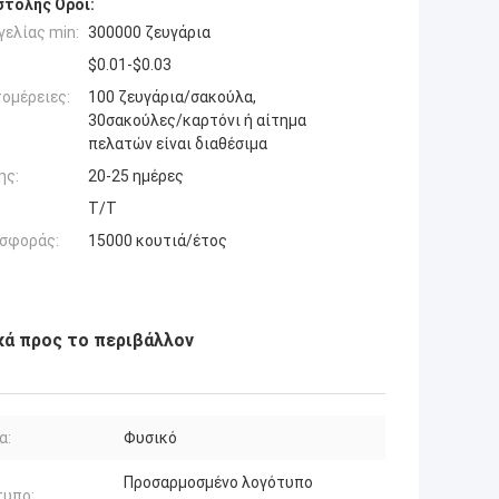
τολής Όροι:
ελίας min:
300000 ζευγάρια
$0.01-$0.03
ομέρειες:
100 ζευγάρια/σακούλα,
30σακούλες/καρτόνι ή αίτημα
πελατών είναι διαθέσιμα
ης:
20-25 ημέρες
Τ/Τ
σφοράς:
15000 κουτιά/έτος
κά προς το περιβάλλον
α:
Φυσικό
Προσαρμοσμένο λογότυπο
τυπο: