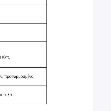
ε κλπ.
ον, προσαρμοσμένο
ιο κ.λπ.