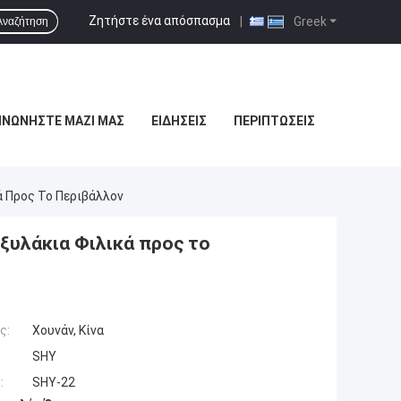
Ζητήστε ένα απόσπασμα
|
Greek
Αναζήτηση
ΙΝΩΝΉΣΤΕ ΜΑΖΊ ΜΑΣ
ΕΙΔΉΣΕΙΣ
ΠΕΡΙΠΤΏΣΕΙΣ
 Προς Το Περιβάλλον
ξυλάκια Φιλικά προς το
ς:
Χουνάν, Κίνα
SHY
:
SHY-22