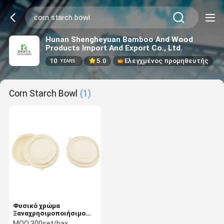
Hunan Shengheyuan Bamboo And Wood
Products Import And Export Co., Ltd.
10
5.0
Ελεγχμένος προμηθευτής
YEARS
Corn Starch Bowl
(1)
Φυσικό χρώμα
Ξαναχρησιμοποιήσιμο
κουτί μεσημεριανού
MOQ:
300set/bax